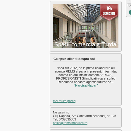
Exterior Nord
ID
Exterior Sud
Exterior Vest
Faget
Feleac
Floresti
Gara
Gheorgheni
Gilau
Grigorescu
Gruia
Ce spun clientii despre noi
Hasdeu
"Inca din 2012, de la prima colaborare cu
Intre Lacuri
agentia REMS si pana in prezent, mi-am dat
Iris
seama ca am intalnit oameni SERIOSI,
PROFESIONISTI Si implicati trup si suflet!
Manastur
Recomand aceasta agentie tuturor ce...
Marasti
"Narcisa Nabar"
Plopilor
Salicea
mai multe pareri
Sannicoara
Semicentral
Ne gasiti in:
Someseni
Cluj Napoca, Str. Constantin Brancusi, nr. 128
Sopor
Tel: 0737035883
office@remsimobiliare.ro
Zorilor