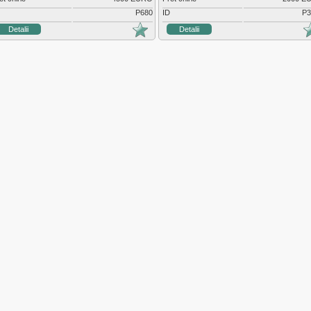
P680
ID
P3
Detalii
Detalii