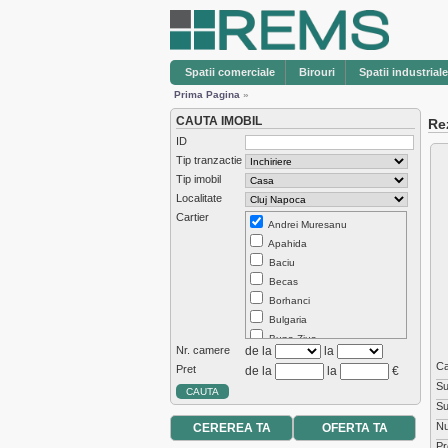
Spatii comerciale
Birouri
Spatii industriale
Prima Pagina
»
CAUTA IMOBIL
Rez
ID
Tip tranzactie
Tip imobil
Localitate
Cartier
Andrei Muresanu
Apahida
Baciu
Becas
Borhanci
Bulgaria
Buna Ziua
Nr. camere
de la
la
Centru
Ca
Pret
de la
la
€
Chinteni
Su
Dambul Rotund
Su
Europa
N
CEREREA TA
OFERTA TA
Exterior Est
Pr