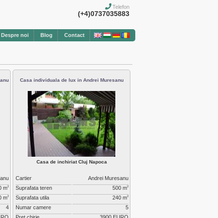
Telefon
(+4)0737035883
Despre noi
Blog
Contact
sanu
Casa individuala de lux in Andrei Muresanu
Casa de inchiriat Cluj Napoca
sanu
Cartier
Andrei Muresanu
0 m
Suprafata teren
500 m
2
2
0 m
Suprafata utila
240 m
2
2
4
Numar camere
5
URO
Pret chirie
3900 EURO