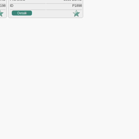
198
ID
P1898
Detalii