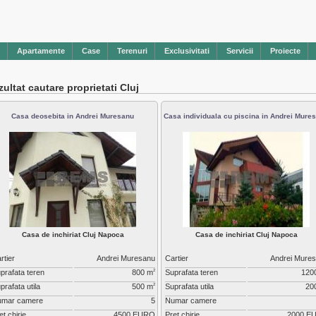
Apartamente
Case
Terenuri
Exclusivitati
Servicii
Proiecte
ultat cautare proprietati Cluj
Casa deosebita in Andrei Muresanu
Casa individuala cu piscina in Andrei Mure
Casa de inchiriat Cluj Napoca
Casa de inchiriat Cluj Napoca
rtier
Andrei Muresanu
Cartier
Andrei Mure
prafata teren
800 m
Suprafata teren
120
2
prafata utila
500 m
Suprafata utila
20
2
umar camere
5
Numar camere
et chirie
4500 EURO
Pret chirie
2000 E