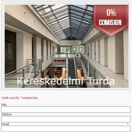
Buna Ziua
Centru
Chinteni
Dambul Rotund
Europa
Exterior Est
Exterior Nord
Exterior Sud
Exterior Vest
Faget
Feleac
Floresti
Gara
Gheorgheni
Gilau
Grigorescu
Gruia
Hasdeu
Jelölt mezõk
*
kötelezõek.
Intre Lacuri
Név
Iris
Manastur
Telefon
Marasti
Plopilor
Email
*
Salicea