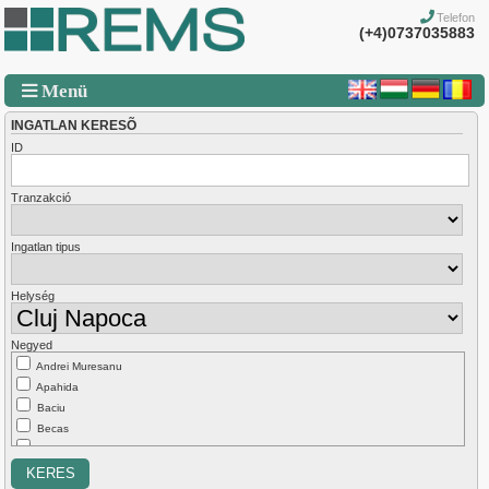
Telefon
(+4)0737035883
Menü
INGATLAN KERESÕ
ID
Tranzakció
Ingatlan tipus
Helység
Negyed
Andrei Muresanu
Apahida
Baciu
Becas
Borhanci
Bulgaria