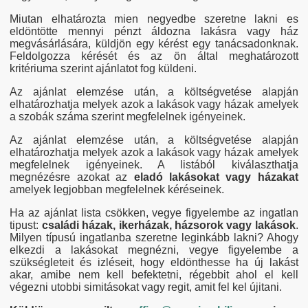
Sannicoara
Miutan elhatározta mien negyedbe szeretne lakni es
Semicentral
eldöntötte mennyi pénzt áldozna lakásra vagy ház
Someseni
megvásárlására, küldjön egy kérést egy tanácsadonknak.
Sopor
Feldolgozza kérését és az ön által meghatározott
Zorilor
kritériuma szerint ajánlatot fog küldeni.
Az ajánlat elemzése után, a költségvetése alapján
elhatározhatja melyek azok a lakások vagy házak amelyek
a szobák száma szerint megfelelnek igényeinek.
Az ajánlat elemzése után, a költségvetése alapján
elhatározhatja melyek azok a lakások vagy házak amelyek
megfelelnek igényeinek. A listából kiválaszthatja
megnézésre azokat az
eladó lakásokat vagy házakat
amelyek legjobban megfelelnek kéréseinek.
Ha az ajánlat lista csökken, vegye figyelembe az ingatlan
tipust:
családi házak, ikerházak, házsorok vagy lakások
.
Milyen típusú ingatlanba szeretne leginkább lakni? Ahogy
elkezdi a lakásokat megnézni, vegye figyelembe a
szükségleteit és izléseit, hogy eldönthesse ha új lakást
akar, amibe nem kell befektetni, régebbit ahol el kell
végezni utobbi simitásokat vagy regit, amit fel kel újitani.