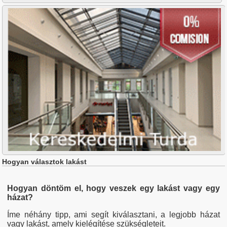
Buna Ziua
Centru
Chinteni
Dambul Rotund
Europa
Exterior Est
Exterior Nord
Exterior Sud
Exterior Vest
Faget
Feleac
Floresti
Gara
Gheorgheni
Gilau
Grigorescu
Gruia
Hogyan választok lakást
Hasdeu
Intre Lacuri
Iris
Hogyan döntöm el, hogy veszek egy lakást vagy egy
Manastur
házat?
Marasti
Plopilor
Íme néhány tipp, ami segít kiválasztani, a legjobb házat
vagy lakást, amely kielégítése szükségleteit.
Salicea