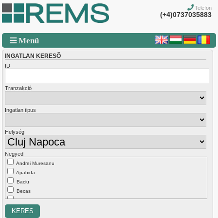
Telefon
(+4)0737035883
Menü
INGATLAN KERESÕ
ID
Tranzakció
Ingatlan tipus
Helység
Negyed
Andrei Muresanu
Apahida
Baciu
Becas
Borhanci
Bulgaria