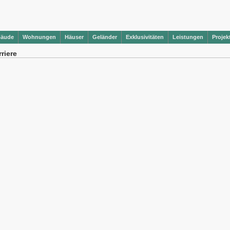
bäude
Wohnungen
Häuser
Geländer
Exklusivitäten
Leistungen
Projek
riere