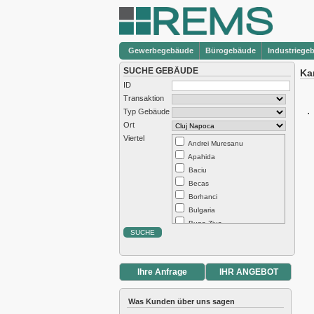
Gewerbegebäude
Bürogebäude
Industriege
SUCHE GEBÄUDE
Kar
ID
Transaktion
.
Typ Gebäude
Ort
Viertel
Andrei Muresanu
Apahida
Baciu
Becas
Borhanci
Bulgaria
Buna Ziua
Centru
Chinteni
Dambul Rotund
Ihre Anfrage
IHR ANGEBOT
Europa
Exterior Est
Was Kunden über uns sagen
Exterior Nord