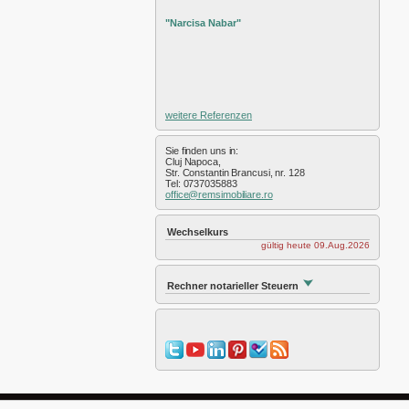
Exterior Sud
Exterior Vest
"Narcisa Nabar"
Faget
Feleac
Floresti
Gara
Gheorgheni
weitere Referenzen
Gilau
Grigorescu
Sie finden uns in:
Gruia
Cluj Napoca,
Str. Constantin Brancusi, nr. 128
Hasdeu
Tel: 0737035883
office@remsimobiliare.ro
Intre Lacuri
Iris
Manastur
Wechselkurs
gültig heute 09.Aug.2026
Marasti
Plopilor
Salicea
Rechner notarieller Steuern
Sannicoara
Semicentral
Someseni
Sopor
Zorilor