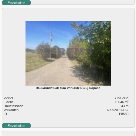
Plopilor
Einzelheiten
Salicea
Sannicoara
Semicentral
Someseni
Sopor
Zorilor
BauGrundstück zum Verkaufen Cluj Napoca
Viertel
Buna Ziua
Fläche
15046 m
2
Hausfassade
43 m
Verkaufen
1609920 EURO
ID
P8530
Einzelheiten