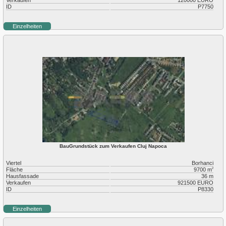
ID
P7750
Einzelheiten
BauGrundstück zum Verkaufen Cluj Napoca
Viertel
Borhanci
Fläche
9700 m
2
Hausfassade
36 m
Verkaufen
921500 EURO
ID
P8330
Einzelheiten