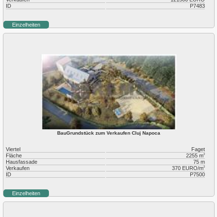
ID
P7483
Einzelheiten
BauGrundstück zum Verkaufen Cluj Napoca
Viertel
Faget
Fläche
2255 m
2
Hausfassade
75 m
Verkaufen
370 EURO/m
2
ID
P7500
Einzelheiten