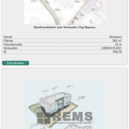
BauGrundstück zum Verkaufen Cluj Napoca
Viertel
Borhanci
Fläche
360 m
2
Hausfassade
15 m
Verkaufen
108000 EURO
ID
P8278
Einzelheiten