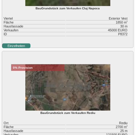
BauGrundstück zum Verkaufen Cluj Napoca
Viertel
Exterior Vest
Fläche
1850 m
2
Hausfassade
30 m
Verkaufen
45000 EURO
ID
P8372
Einzelheiten
0% Provision
BauGrundstück zum Verkaufen Rediu
Ort
Rediu
Fläche
2700 m
2
Hausfassade
25 m
Verkaufen
121500 EURO