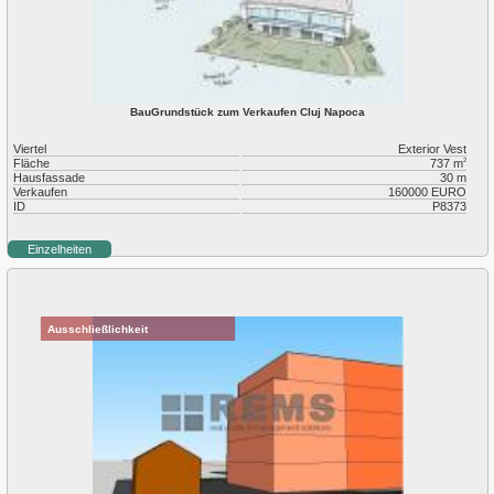
BauGrundstück zum Verkaufen Cluj Napoca
Viertel
Exterior Vest
Fläche
737 m
2
Hausfassade
30 m
Verkaufen
160000 EURO
ID
P8373
Einzelheiten
Ausschließlichkeit