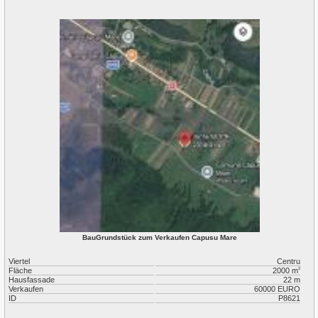
BauGrundstück zum Verkaufen Capusu Mare
Viertel
Centru
Fläche
2000 m
2
Hausfassade
22 m
Verkaufen
60000 EURO
ID
P8621