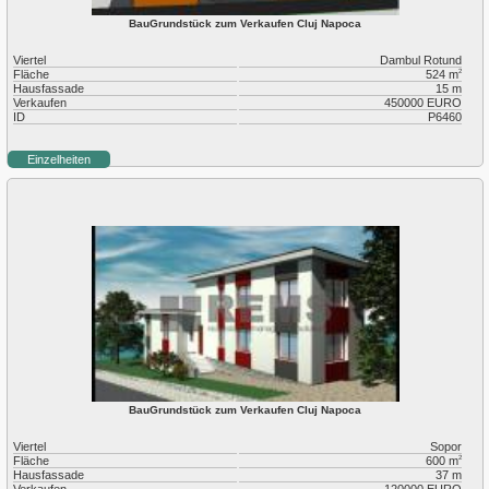
BauGrundstück zum Verkaufen Cluj Napoca
Viertel
Dambul Rotund
Fläche
524 m
2
Hausfassade
15 m
Verkaufen
450000 EURO
ID
P6460
Einzelheiten
BauGrundstück zum Verkaufen Cluj Napoca
Viertel
Sopor
Fläche
600 m
2
Hausfassade
37 m
Verkaufen
120000 EURO