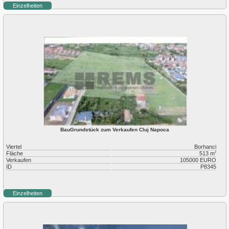
Einzelheiten
BauGrundstück zum Verkaufen Cluj Napoca
Viertel
Borhanci
Fläche
513 m
2
Verkaufen
105000 EURO
ID
P8345
Einzelheiten