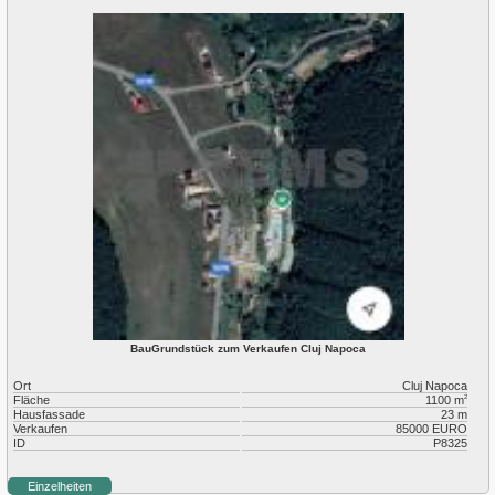
BauGrundstück zum Verkaufen Cluj Napoca
Ort
Cluj Napoca
Fläche
1100 m
2
Hausfassade
23 m
Verkaufen
85000 EURO
ID
P8325
Einzelheiten