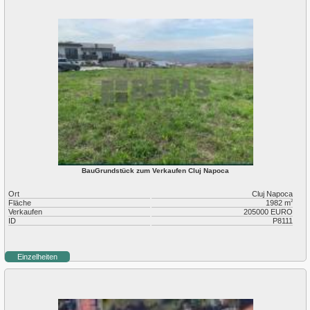
BauGrundstück zum Verkaufen Cluj Napoca
Ort
Cluj Napoca
Fläche
1982 m
2
Verkaufen
205000 EURO
ID
P8111
Einzelheiten