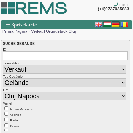
Telefon
(+4)0737035883
Speisekarte
Prima Pagina
»
Verkauf Grundstück Cluj
SUCHE GEBÄUDE
ID
Transaktion
Typ Gebäude
Ort
Viertel
Andrei Muresanu
Apahida
Baciu
Becas
Borhanci