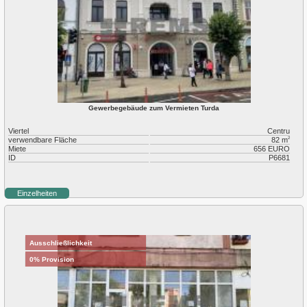
Gewerbegebäude zum Vermieten Turda
Viertel
Centru
verwendbare Fläche
82 m
2
Miete
656 EURO
ID
P6681
Einzelheiten
Ausschließlichkeit
0% Provision