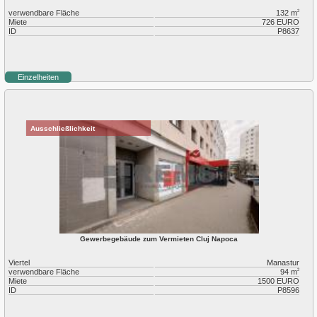
verwendbare Fläche
132 m
2
Miete
726 EURO
ID
P8637
Einzelheiten
Ausschließlichkeit
Gewerbegebäude zum Vermieten Cluj Napoca
Viertel
Manastur
verwendbare Fläche
94 m
2
Miete
1500 EURO
ID
P8596