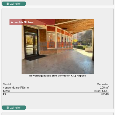
Einzelheiten
Ausschließlichkeit
Gewerbegebäude zum Vermieten Cluj Napoca
Viertel
Manastur
verwendbare Fläche
100 m
2
Miete
1500 EURO
ID
P8548
Einzelheiten