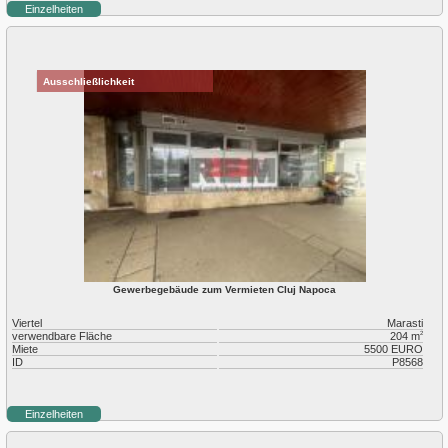
Plopilor
Einzelheiten
Salicea
Sannicoara
Semicentral
Someseni
Ausschließlichkeit
Sopor
Zorilor
Gewerbegebäude zum Vermieten Cluj Napoca
Viertel
Marasti
verwendbare Fläche
204 m
2
Miete
5500 EURO
ID
P8568
Einzelheiten