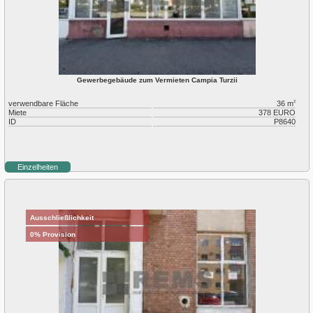
Gewerbegebäude zum Vermieten Campia Turzii
verwendbare Fläche
36 m
2
Miete
378 EURO
ID
P8640
Einzelheiten
Ausschließlichkeit
0% Provision