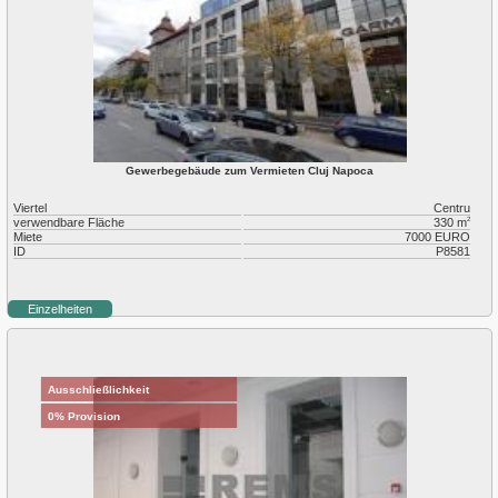
Gewerbegebäude zum Vermieten Cluj Napoca
Viertel
Centru
verwendbare Fläche
330 m
2
Miete
7000 EURO
ID
P8581
Einzelheiten
Ausschließlichkeit
0% Provision