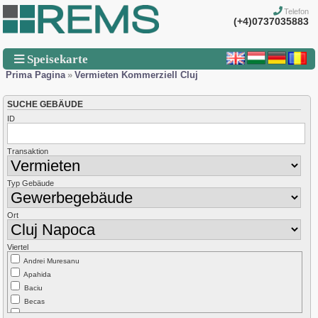
Telefon
(+4)0737035883
Speisekarte
Prima Pagina
»
Vermieten Kommerziell Cluj
SUCHE GEBÄUDE
ID
Transaktion
Typ Gebäude
Ort
Viertel
Andrei Muresanu
Apahida
Baciu
Becas
Borhanci