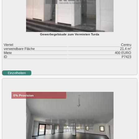
Gewerbegebäude zum Vermieten Turda
Viertel
Centru
verwendbare Fläche
21.4 m
2
Miete
400 EURO
ID
P7423
Einzelheiten
0% Provision