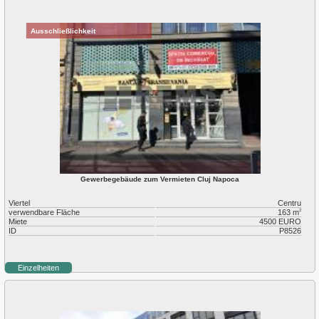
Ausschließlichkeit
Gewerbegebäude zum Vermieten Cluj Napoca
Viertel
Centru
verwendbare Fläche
163 m
2
Miete
4500 EURO
ID
P8526
Einzelheiten