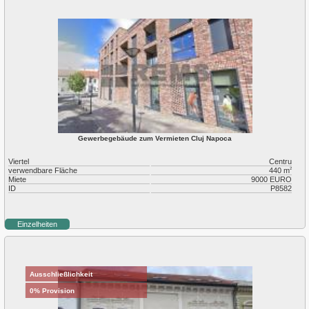
Gewerbegebäude zum Vermieten Cluj Napoca
Viertel
Centru
verwendbare Fläche
440 m
2
Miete
9000 EURO
ID
P8582
Einzelheiten
Ausschließlichkeit
0% Provision