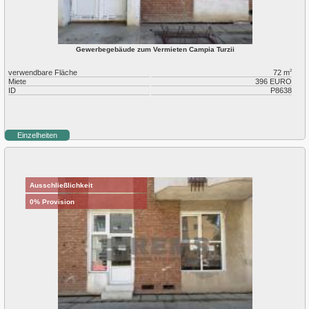
Gewerbegebäude zum Vermieten Campia Turzii
verwendbare Fläche
72 m
2
Miete
396 EURO
ID
P8638
Einzelheiten
Ausschließlichkeit
0% Provision