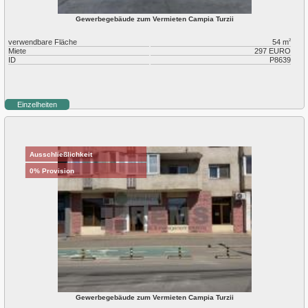
Gewerbegebäude zum Vermieten Campia Turzii
verwendbare Fläche
54 m
2
Miete
297 EURO
ID
P8639
Einzelheiten
Ausschließlichkeit
0% Provision
Gewerbegebäude zum Vermieten Campia Turzii