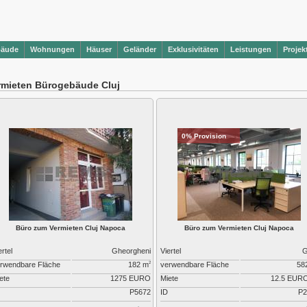
bäude
Wohnungen
Häuser
Geländer
Exklusivitäten
Leistungen
Projek
rmieten Bürogebäude Cluj
0% Provision
Büro zum Vermieten Cluj Napoca
Büro zum Vermieten Cluj Napoca
ertel
Gheorgheni
Viertel
G
rwendbare Fläche
182 m
verwendbare Fläche
58
2
ete
1275 EURO
Miete
12.5 EUR
P5672
ID
P2