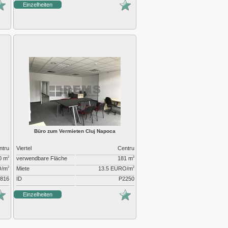
Einzelheiten
Büro zum Vermieten Cluj Napoca
ntru
Viertel
Centru
0 m
verwendbare Fläche
181 m
2
2
O/m
Miete
13.5 EURO/m
2
2
816
ID
P2250
Einzelheiten