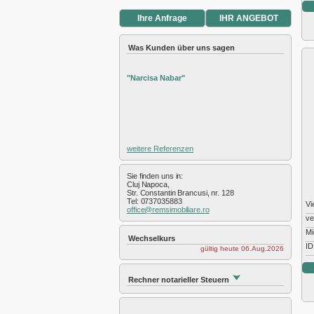
Exterior Nord
Exterior Sud
Ihre Anfrage
IHR ANGEBOT
Exterior Vest
Faget
Was Kunden über uns sagen
Feleac
Floresti
"Narcisa Nabar"
Gara
Gheorgheni
Gilau
Grigorescu
Gruia
weitere Referenzen
Hasdeu
Intre Lacuri
Sie finden uns in:
Iris
Cluj Napoca,
Manastur
Str. Constantin Brancusi, nr. 128
Tel: 0737035883
Marasti
Vi
office@remsimobiliare.ro
Plopilor
ve
Salicea
Mi
Wechselkurs
Sannicoara
ID
gültig heute 06.Aug.2026
Semicentral
Someseni
Rechner notarieller Steuern
Sopor
Zorilor