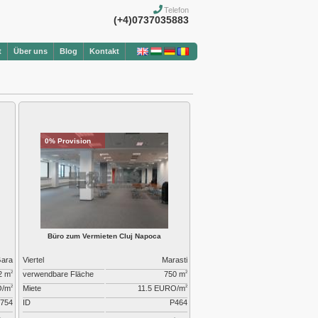
Telefon
(+4)0737035883
t
Über uns
Blog
Kontakt
0% Provision
Büro zum Vermieten Cluj Napoca
ara
Viertel
Marasti
2 m
verwendbare Fläche
750 m
2
2
O/m
Miete
11.5 EURO/m
2
2
754
ID
P464