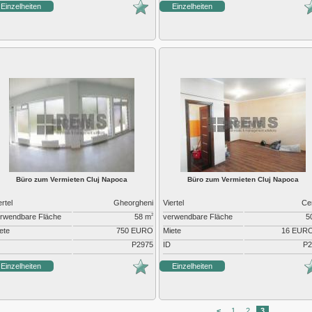
Einzelheiten
Einzelheiten
Büro zum Vermieten Cluj Napoca
Büro zum Vermieten Cluj Napoca
ertel
Gheorgheni
Viertel
Ce
rwendbare Fläche
58 m
verwendbare Fläche
5
2
ete
750 EURO
Miete
16 EUR
P2975
ID
P2
Einzelheiten
Einzelheiten
<
1
2
3