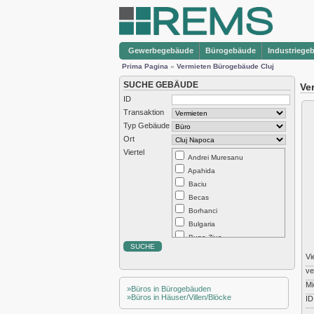
Gewerbegebäude
Bürogebäude
Industriege
Prima Pagina
»
Vermieten Bürogebäude Cluj
SUCHE GEBÄUDE
Ve
ID
Transaktion
Typ Gebäude
Ort
Viertel
Andrei Muresanu
Apahida
Baciu
Becas
Borhanci
Bulgaria
Buna Ziua
Centru
Vi
Chinteni
ve
Dambul Rotund
Mi
»Büros in Bürogebäuden
Europa
»Büros in Häuser/Villen/Blöcke
ID
Exterior Est