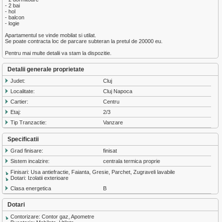
- 2 bai
- hol
- balcon
- logie
Apartamentul se vinde mobilat si utilat.
Se poate contracta loc de parcare subteran la pretul de 20000 eu.
Pentru mai multe detalii va stam la dispozitie.
Detalii generale proprietate
Judet:
Cluj
Localitate:
Cluj Napoca
Cartier:
Centru
Etaj:
2/3
Tip Tranzactie:
Vanzare
Specificatii
Grad finisare:
finisat
Sistem incalzire:
centrala termica proprie
Finisari: Usa antiefractie, Faianta, Gresie, Parchet, Zugraveli lavabile
Dotari: Izolatii exterioare
Clasa energetica
B
Dotari
Contorizare: Contor gaz, Apometre