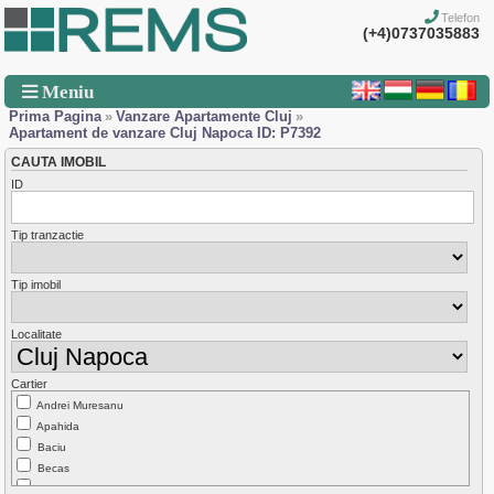
Telefon
(+4)0737035883
Meniu
Prima Pagina
»
Vanzare Apartamente Cluj
»
Apartament de vanzare Cluj Napoca ID: P7392
CAUTA IMOBIL
ID
Tip tranzactie
Tip imobil
Localitate
Cartier
Andrei Muresanu
Apahida
Baciu
Becas
Borhanci