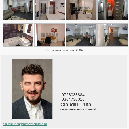
Plopilor
Salicea
Sannicoara
Semicentral
Someseni
Sopor
Zorilor
Nr. vizualizari oferta: 4584
0728035884
0364736015
Claudiu Truta
departamentul rezidential
claudiu.truta@remsimobiliare.ro