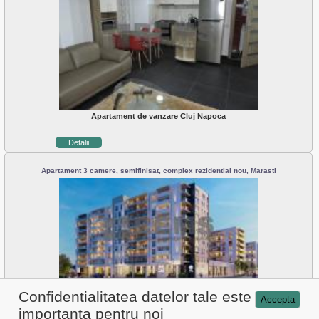
Apartament de vanzare Cluj Napoca
Detalii
Apartament 3 camere, semifinisat, complex rezidential nou, Marasti
Apartament de vanzare Cluj Napoca
Confidentialitatea datelor tale este
Accepta
importanta pentru noi
Detalii