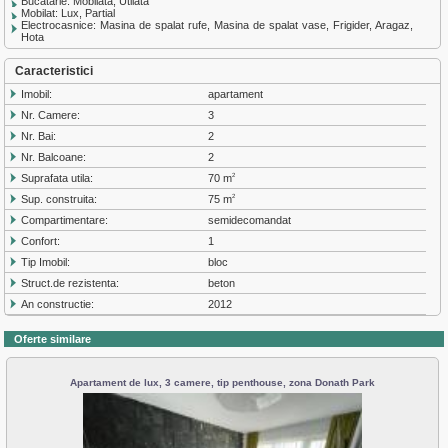
Bucatarie: Mobilata, Utilata
Mobilat: Lux, Partial
Electrocasnice: Masina de spalat rufe, Masina de spalat vase, Frigider, Aragaz,
Hota
Caracteristici
Imobil:
apartament
Nr. Camere:
3
Nr. Bai:
2
Nr. Balcoane:
2
Suprafata utila:
70 m
2
Sup. construita:
75 m
2
Compartimentare:
semidecomandat
Confort:
1
Tip Imobil:
bloc
Struct.de rezistenta:
beton
An constructie:
2012
Oferte similare
Apartament de lux, 3 camere, tip penthouse, zona Donath Park