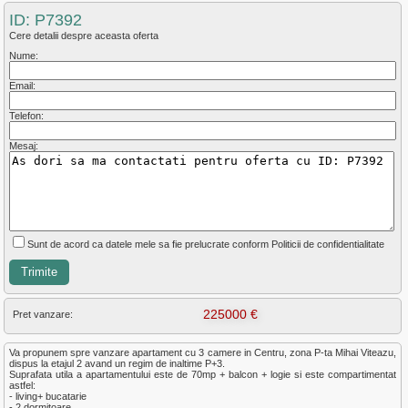
ID: P7392
Cere detalii despre aceasta oferta
Nume:
Email:
Telefon:
Mesaj:
Sunt de acord ca datele mele sa fie prelucrate conform Politicii de confidentialitate
225000 €
Pret vanzare:
Va propunem spre vanzare apartament cu 3 camere in Centru, zona P-ta Mihai Viteazu,
dispus la etajul 2 avand un regim de inaltime P+3.
Suprafata utila a apartamentului este de 70mp + balcon + logie si este compartimentat
astfel:
- living+ bucatarie
- 2 dormitoare