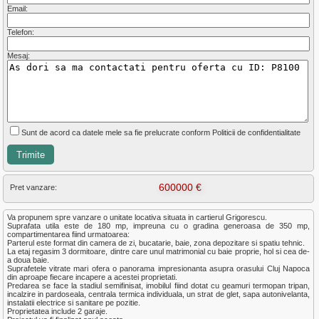
Email:
Telefon:
Mesaj:
Sunt de acord ca datele mele sa fie prelucrate conform Politicii de confidentialitate
600000 €
Pret vanzare:
Va propunem spre vanzare o unitate locativa situata in cartierul Grigorescu.
Suprafata utila este de 180 mp, impreuna cu o gradina generoasa de 350 mp,
compartimentarea fiind urmatoarea:
Parterul este format din camera de zi, bucatarie, baie, zona depozitare si spatiu tehnic.
La etaj regasim 3 dormitoare, dintre care unul matrimonial cu baie proprie, hol si cea de-
a doua baie.
Suprafetele vitrate mari ofera o panorama impresionanta asupra orasului Cluj Napoca
din aproape fiecare incapere a acestei proprietati.
Predarea se face la stadiul semifinisat, imobilul fiind dotat cu geamuri termopan tripan,
incalzire in pardoseala, centrala termica individuala, un strat de glet, sapa autonivelanta,
instalatii electrice si sanitare pe pozitie.
Proprietatea include 2 garaje.