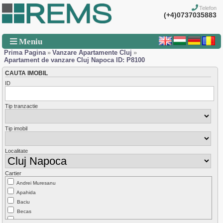
Telefon
(+4)0737035883
Meniu
Prima Pagina
»
Vanzare Apartamente Cluj
»
Apartament de vanzare Cluj Napoca ID: P8100
CAUTA IMOBIL
ID
Tip tranzactie
Tip imobil
Localitate
Cartier
Andrei Muresanu
Apahida
Baciu
Becas
Borhanci