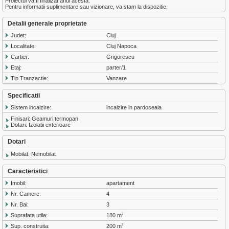
Proiectul va fi finalizat anul acesta.
Pentru informatii suplimentare sau vizionare, va stam la dispozitie.
Detalii generale proprietate
Judet:
Cluj
Localitate:
Cluj Napoca
Cartier:
Grigorescu
Etaj:
parter/1
Tip Tranzactie:
Vanzare
Specificatii
Sistem incalzire:
incalzire in pardoseala
Finisari: Geamuri termopan
Dotari: Izolatii exterioare
Dotari
Mobilat: Nemobilat
Caracteristici
Imobil:
apartament
Nr. Camere:
4
Nr. Bai:
3
Suprafata utila:
180 m
2
Sup. construita:
200 m
2