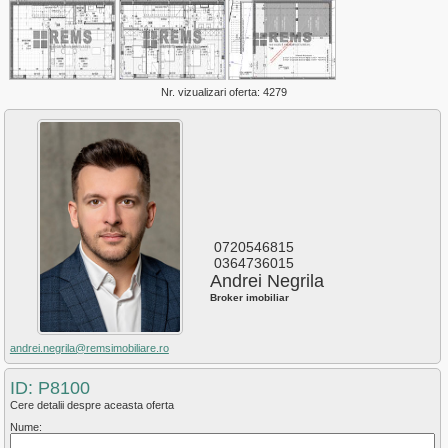
Plopilor
Salicea
Sannicoara
Semicentral
Someseni
Nr. vizualizari oferta: 4279
Sopor
Zorilor
0720546815
0364736015
Andrei Negrila
Broker imobiliar
andrei.negrila@remsimobiliare.ro
ID: P8100
Cere detalii despre aceasta oferta
Nume: