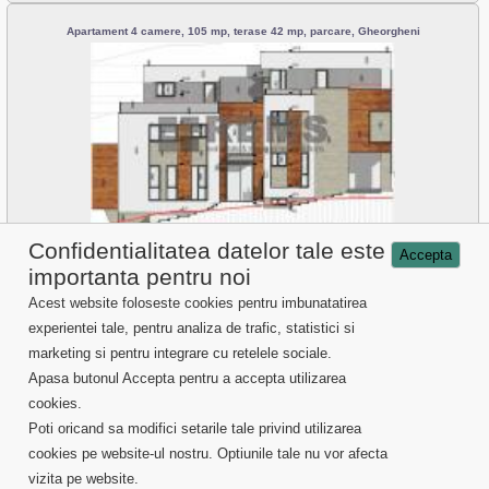
Apartament 4 camere, 105 mp, terase 42 mp, parcare, Gheorgheni
Apartament de vanzare Cluj Napoca
Confidentialitatea datelor tale este
Accepta
importanta pentru noi
Detalii
Acest website foloseste cookies pentru imbunatatirea
experientei tale, pentru analiza de trafic, statistici si
Vanzari proprietati Cluj
marketing si pentru integrare cu retelele sociale.
Inchirieri proprietati Cluj
Servicii imobiliare
Apasa butonul Accepta pentru a accepta utilizarea
Despre noi
cookies.
Informatii utile
Poti oricand sa modifici setarile tale privind utilizarea
cookies pe website-ul nostru. Optiunile tale nu vor afecta
vizita pe website.