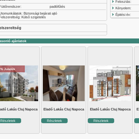
Felosztás:
Füttõrendszer:
padlófűtés
Kényelem:
Utomunkálatok: Biztonsági bejárati ajtó
Épitési év:
Felszereltség: Külsõ szigetelés
elszereltség
asonló ajánlatok
0% Jutalék
ladó Lakás Cluj Napoca
Eladó Lakás Cluj Napoca
Eladó Lakás Cluj Napoca
E
Részletek
Részletek
Részletek