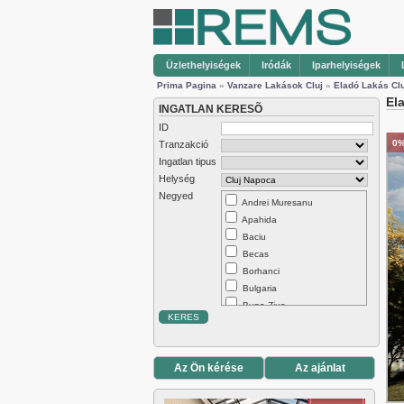
Üzlethelyiségek
Iródák
Iparhelyiségek
Prima Pagina
»
Vanzare Lakások Cluj
»
Eladó Lakás Cl
El
INGATLAN KERESÕ
ID
0%
Tranzakció
Ingatlan tipus
Helység
Negyed
Andrei Muresanu
Apahida
Baciu
Becas
Borhanci
Bulgaria
Buna Ziua
Centru
Chinteni
Dambul Rotund
Az Ön kérése
Az ajánlat
Europa
Exterior Est