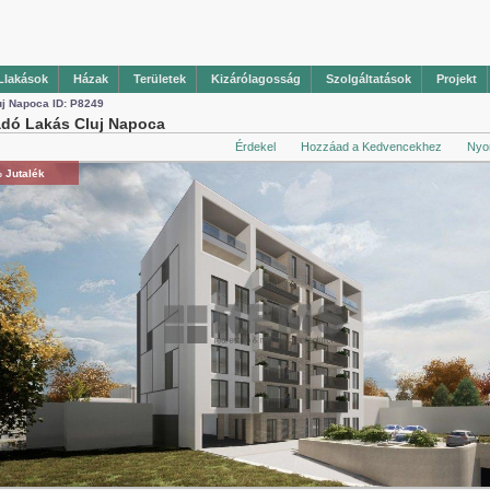
Llakások
Házak
Területek
Kizárólagosság
Szolgáltatások
Projekt
uj Napoca ID: P8249
adó Lakás Cluj Napoca
Érdekel
Hozzáad a Kedvencekhez
Nyo
 Jutalék