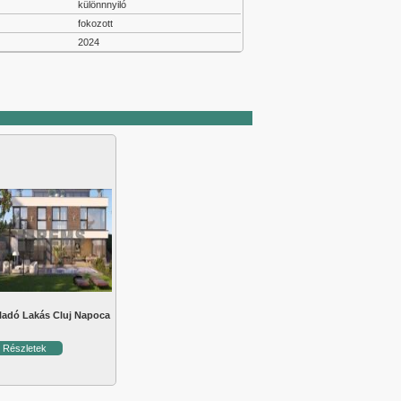
különnnyiló
fokozott
2024
ladó Lakás Cluj Napoca
Részletek