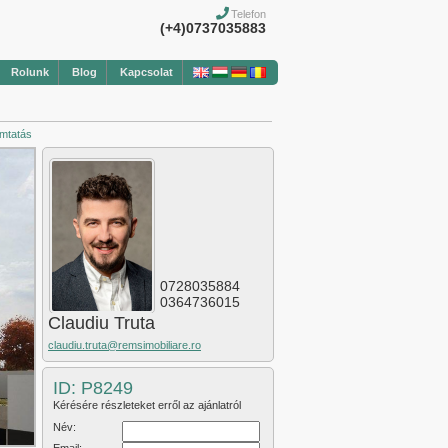
Telefon
(+4)0737035883
Rolunk
Blog
Kapcsolat
mtatás
0728035884
0364736015
Claudiu Truta
claudiu.truta@remsimobiliare.ro
ID: P8249
Kérésére részleteket erről az ajánlatról
Név: