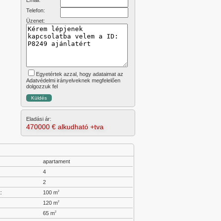
Email:
Telefon:
Üzenet:
Egyetértek azzal, hogy adataimat az
Adatvédelmi irányelveknek megfelelően
dolgozzuk fel
Eladási ár:
470000 € alkudható +tva
apartament
:
4
2
:
100 m
2
120 m
2
65 m
2