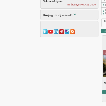
Valuta árfolyam
Ma érvényes 07.Aug.2026
Közjegyzõi dij számoló
F
H
E