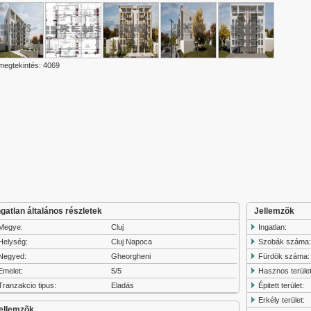
 megtekintés: 4069
ngatlan általános részletek
Jellemzõk
Megye:
Cluj
Ingatlan:
Helység:
Cluj Napoca
Szobák száma
Negyed:
Gheorgheni
Fürdök száma:
Emelet:
5/5
Hasznos terület
Tranzakcio tipus:
Eladás
Épitett terület:
Erkély terület:
ellemzõk