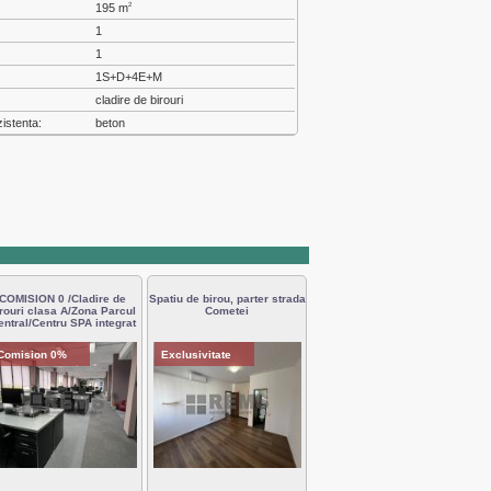
:
195 m
2
1
1
1S+D+4E+M
cladire de birouri
zistenta:
beton
COMISION 0 /Cladire de
Spatiu de birou, parter strada
rouri clasa A/Zona Parcul
Cometei
entral/Centru SPA integrat
Comision 0%
Exclusivitate