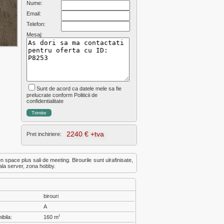
Nume:
Email:
Telefon:
Mesaj:
Sunt de acord ca datele mele sa fie
prelucrate conform Politicii de
confidentialitate
2240 € +tva
Pret inchiriere:
pen space plus sali de meeting. Birourile sunt ulrafinisate,
 sala server, zona hobby.
birouri
A
ibila:
160 m
2