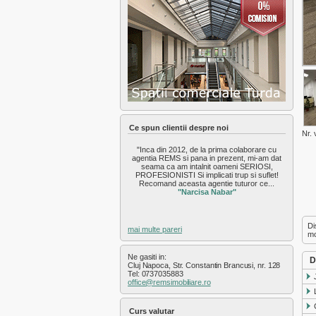
Exterior Nord
Exterior Sud
Exterior Vest
Faget
Feleac
Floresti
Gara
Gheorgheni
Gilau
Grigorescu
Ce spun clientii despre noi
Nr. 
Gruia
"Inca din 2012, de la prima colaborare cu
Hasdeu
agentia REMS si pana in prezent, mi-am dat
Intre Lacuri
seama ca am intalnit oameni SERIOSI,
PROFESIONISTI Si implicati trup si suflet!
Iris
Recomand aceasta agentie tuturor ce...
Manastur
"Narcisa Nabar"
Marasti
Plopilor
Di
mai multe pareri
Salicea
mo
Sannicoara
Ne gasiti in:
Semicentral
D
Cluj Napoca, Str. Constantin Brancusi, nr. 128
Someseni
Tel: 0737035883
office@remsimobiliare.ro
Sopor
Zorilor
Curs valutar