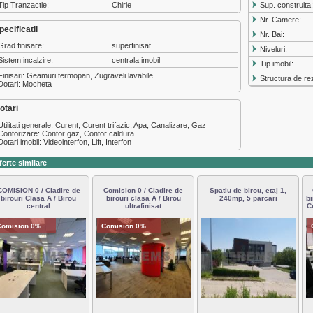
Tip Tranzactie:
Chirie
Sup. construita
Nr. Camere:
pecificatii
Nr. Bai:
Grad finisare:
superfinisat
Niveluri:
Sistem incalzire:
centrala imobil
Tip imobil:
Finisari: Geamuri termopan, Zugraveli lavabile
Structura de re
Dotari: Mocheta
otari
Utilitati generale: Curent, Curent trifazic, Apa, Canalizare, Gaz
Contorizare: Contor gaz, Contor caldura
Dotari imobil: Videointerfon, Lift, Interfon
ferte similare
COMISION 0 / Cladire de
Comision 0 / Cladire de
Spatiu de birou, etaj 1,
birouri Clasa A / Birou
birouri clasa A / Birou
240mp, 5 parcari
bi
central
ultrafinisat
C
Comision 0%
Comision 0%