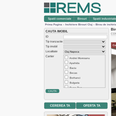
Spatii comerciale
Birouri
Spatii industriale
Prima Pagina
»
Inchiriere Birouri Cluj
»
Birou de inchiri
Bi
CAUTA IMOBIL
COM
ID
Tip tranzactie
Co
Tip imobil
Localitate
Cartier
Andrei Muresanu
Apahida
Baciu
Becas
Borhanci
Bulgaria
Buna Ziua
Centru
Chinteni
Dambul Rotund
CEREREA TA
OFERTA TA
Europa
Exterior Est