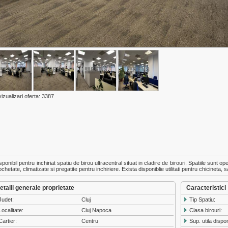
vizualizari oferta: 3387
sponibil pentru inchiriat spatiu de birou ultracentral situat in cladire de birouri. Spatiile sunt o
chetate, climatizate si pregatite pentru inchiriere. Exista disponiblie utilitati pentru chicineta,
etalii generale proprietate
Caracteristici
Judet:
Cluj
Tip Spatiu:
Localitate:
Cluj Napoca
Clasa birouri:
Cartier:
Centru
Sup. utila dispon