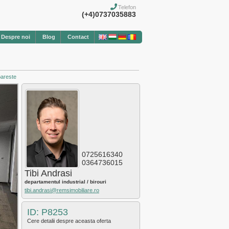
Telefon
(+4)0737035883
Despre noi
Blog
Contact
pareste
0725616340
0364736015
Tibi Andrasi
departamentul industrial / birouri
tibi.andrasi@remsimobiliare.ro
ID: P8253
Cere detalii despre aceasta oferta