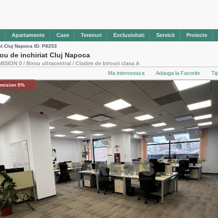
Apartamente
Case
Terenuri
Exclusivitati
Servicii
Proiecte
at Cluj Napoca ID: P8253
rou de inchiriat Cluj Napoca
ISION 0 / Birou ultracentral / Cladire de birouri clasa A
Ma intereseaza
Adauga la Favorite
Ti
mision 0%