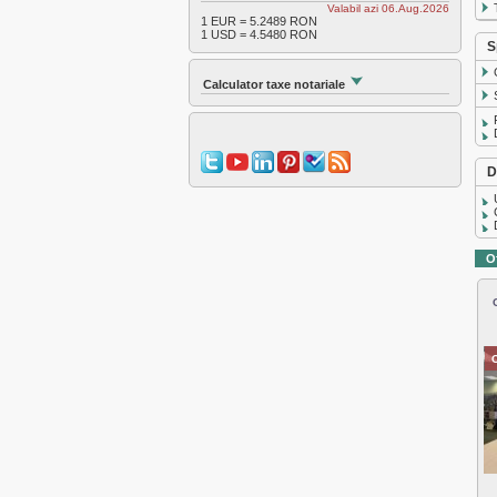
Valabil azi 06.Aug.2026
1 EUR = 5.2489 RON
1 USD = 4.5480 RON
S
Calculator taxe notariale
D
O