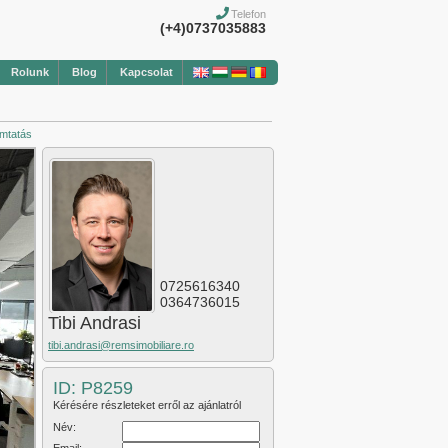
Telefon
(+4)0737035883
Rolunk
Blog
Kapcsolat
mtatás
0725616340
0364736015
Tibi Andrasi
tibi.andrasi@remsimobiliare.ro
ID: P8259
Kérésére részleteket erről az ajánlatról
Név: