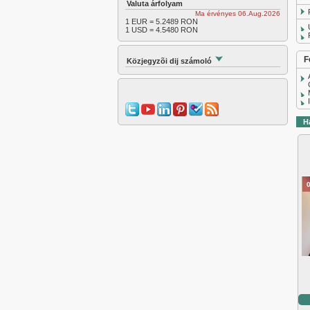
Valuta árfolyam
Ma érvényes 06.Aug.2026
1 EUR = 5.2489 RON
1 USD = 4.5480 RON
F
Közjegyzõi dij számoló
H