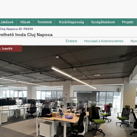
Llakások
Házak
Területek
Kizárólagosság
Szolgáltatások
Projekt
 Cluj Napoca ID: P8259
relhetõ Iroda Cluj Napoca
Érdekel
Hozzáad a Kedvencekhez
Nyo
 Jutalék