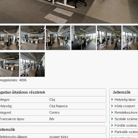
 megtekintés: 4006
ngatlan általános részletek
Jellemzõk
Megye:
Cluj
Helyiség tipus:
Helység:
Cluj Napoca
Iróda csoport:
Negyed:
Centru
Rendelkezésre á
Tranzakcio tipus:
Bér
Szobák száma
Fürdök száma:
ellemzõk
Parkolók szám
Befelyezési állapot:
szuper-kész