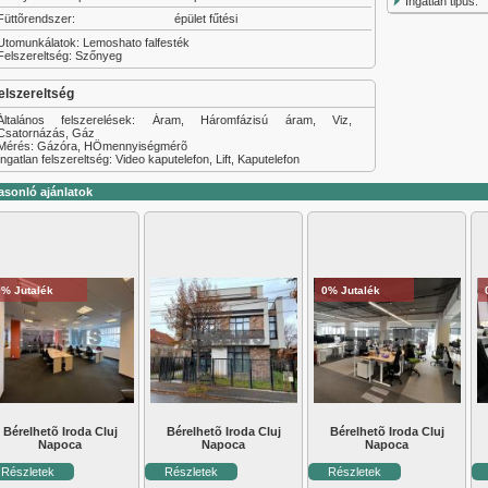
Ingatlan tipus:
Füttõrendszer:
épület fűtési
Utomunkálatok: Lemoshato falfesték
Felszereltség: Szőnyeg
elszereltség
Általános felszerelések: Áram, Háromfázisú áram, Viz,
Csatornázás, Gáz
Mérés: Gázóra, HÖmennyiségmérõ
Ingatlan felszereltség: Video kaputelefon, Lift, Kaputelefon
asonló ajánlatok
0% Jutalék
0% Jutalék
Bérelhetõ Iroda Cluj
Bérelhetõ Iroda Cluj
Bérelhetõ Iroda Cluj
Napoca
Napoca
Napoca
Részletek
Részletek
Részletek