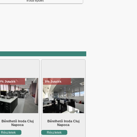
iroda épület
0% Jutalék
0% Jutalék
Bérelhetõ Iroda Cluj
Bérelhetõ Iroda Cluj
Napoca
Napoca
Részletek
Részletek