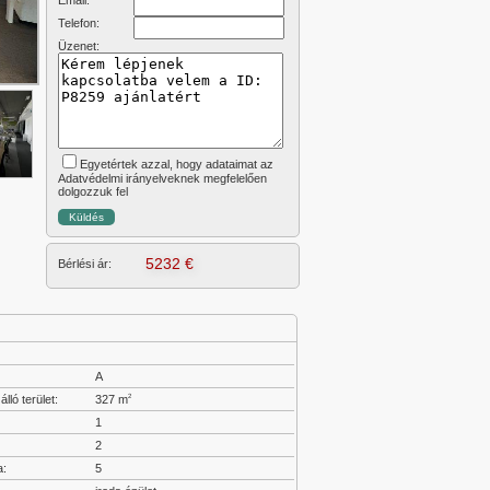
Email:
Telefon:
Üzenet:
Egyetértek azzal, hogy adataimat az
Adatvédelmi irányelveknek megfelelően
dolgozzuk fel
5232 €
Bérlési ár:
A
lló terület:
327 m
2
:
1
2
a:
5