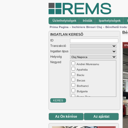
Üzlethelyiségek
Iródák
Iparhelyiségek
Prima Pagina
»
Inchiriere Birouri Cluj
»
Bérelhetõ Iroda
Bé
INGATLAN KERESÕ
ID
0%
Tranzakció
Ingatlan tipus
Helység
Negyed
Andrei Muresanu
Apahida
Baciu
Becas
Borhanci
Bulgaria
Buna Ziua
Centru
Chinteni
Dambul Rotund
Az Ön kérése
Az ajánlat
Europa
Exterior Est