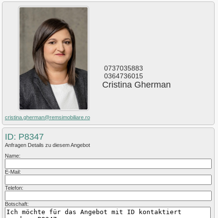
0737035883
0364736015
Cristina Gherman
cristina.gherman@remsimobiliare.ro
ID: P8347
Anfragen Details zu diesem Angebot
Name:
E-Mail:
Telefon:
Botschaft: