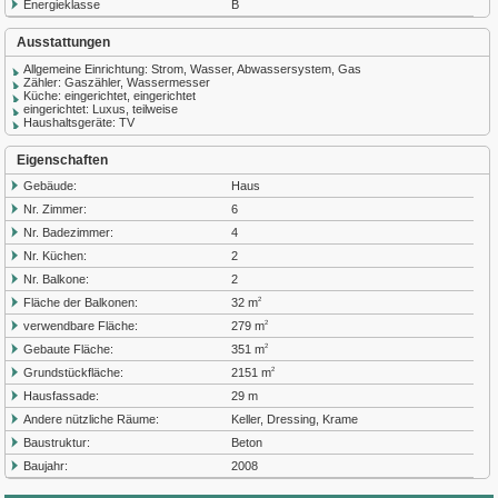
Energieklasse
B
Ausstattungen
Allgemeine Einrichtung: Strom, Wasser, Abwassersystem, Gas
Zähler: Gaszähler, Wassermesser
Küche: eingerichtet, eingerichtet
eingerichtet: Luxus, teilweise
Haushaltsgeräte: TV
Eigenschaften
Gebäude:
Haus
Nr. Zimmer:
6
Nr. Badezimmer:
4
Nr. Küchen:
2
Nr. Balkone:
2
Fläche der Balkonen:
32 m
2
verwendbare Fläche:
279 m
2
Gebaute Fläche:
351 m
2
Grundstückfläche:
2151 m
2
Hausfassade:
29 m
Andere nützliche Räume:
Keller, Dressing, Krame
Baustruktur:
Beton
Baujahr:
2008