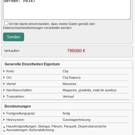
Ich bin damit einverstanden, dass meine Daten gemäß den
Datenschutzbestimmungen verarbeitet werden
795000 €
Verkaufen:
Generelle Einzelheiten Eigentum
Kreis:
Cluj
Ort:
Cluj Napoca
Viertel:
Manastur
Nachbarschaften:
Magazine, gradinita, statii de autobuz
Transaktion:
Verkauf
Bestimmungen
Fertigstellungsgrad:
fertig
Heizsystem:
Gasetagenheizung
Hausfertigstellungen: Steingut, Fliesen, Parquett, Dispersitanstreiche
Ausstattungen: Außerabdichtung