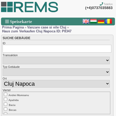
Telefon
(+4)0737035883
Speisekarte
Prima Pagina
»
Vanzare case si vile Cluj
»
Haus zum Verkaufen Cluj Napoca ID: P8347
SUCHE GEBÄUDE
ID
Transaktion
Typ Gebäude
Ort
Viertel
Andrei Muresanu
Apahida
Baciu
Becas
Borhanci