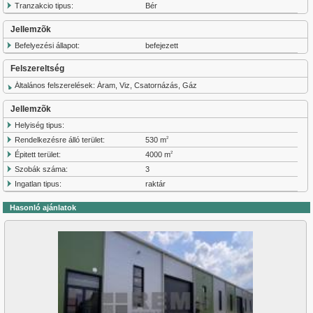
Tranzakcio tipus:
Bér
Jellemzõk
Befelyezési állapot:
befejezett
Felszereltség
Általános felszerelések: Áram, Viz, Csatornázás, Gáz
Jellemzõk
Helyiség tipus:
Rendelkezésre álló terület:
530 m
2
Épitett terület:
4000 m
2
Szobák száma:
3
Ingatlan tipus:
raktár
Hasonló ajánlatok