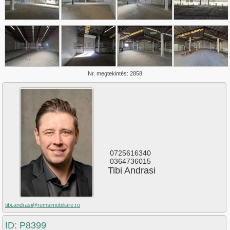
Plopilor
Salicea
Sannicoara
Semicentral
Someseni
Sopor
Zorilor
Nr. megtekintés: 2858
0725616340
0364736015
Tibi Andrasi
tibi.andrasi@remsimobiliare.ro
ID: P8399