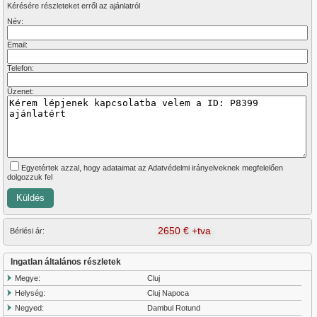
Kérésére részleteket erről az ajánlatról
Név:
Email:
Telefon:
Üzenet:
Egyetértek azzal, hogy adataimat az Adatvédelmi irányelveknek megfelelően
dolgozzuk fel
2650 € +tva
Bérlési ár:
Ingatlan általános részletek
Megye:
Cluj
Helység:
Cluj Napoca
Negyed:
Dambul Rotund