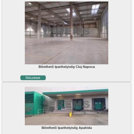
Bérelhetõ Iparihelyiség Cluj Napoca
Részletek
Bérelhetõ Iparihelyiség Apahida