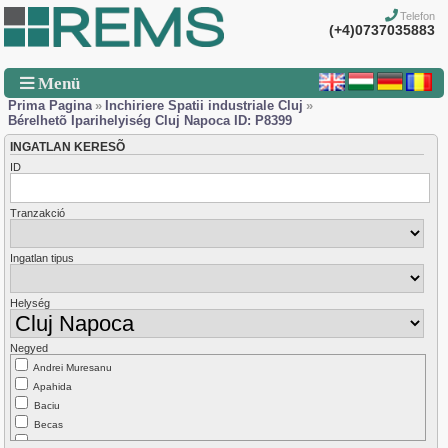
Telefon
(+4)0737035883
Menü
Prima Pagina
»
Inchiriere Spatii industriale Cluj
»
Bérelhetõ Iparihelyiség Cluj Napoca ID: P8399
INGATLAN KERESÕ
ID
Tranzakció
Ingatlan tipus
Helység
Negyed
Andrei Muresanu
Apahida
Baciu
Becas
Borhanci