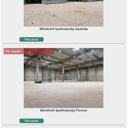
Bérelhetõ Iparihelyiség Apahida
Részletek
0% Jutalék
Bérelhetõ Iparihelyiség Floresti
Részletek