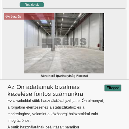
Részletek
0% Jutalék
Bérelhetõ Iparihelyiség Floresti
Az Ön adatainak bizalmas
Részletek
Elfogad
kezelése fontos számunkra
Ez a weboldal sütik használatával javítja az Ön élményét,
Kolozsvári eladó ingatlanok
a forgalom elemzéséhez,a statisztikához és a
Kolozsvári bérbeadó ingatlanok
Ingatlan szolgáltatások
marketinghez, valamint a közösségi hálózatokkal való
Rolunk
integrációhoz.
Hasznos információk
A sütik használatának beállításait bármikor