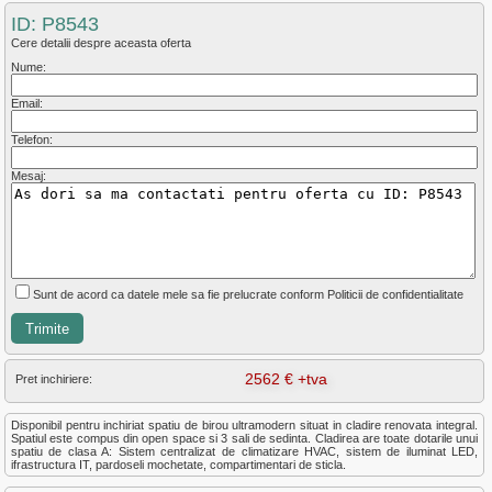
ID: P8543
Cere detalii despre aceasta oferta
Nume:
Email:
Telefon:
Mesaj:
Sunt de acord ca datele mele sa fie prelucrate conform Politicii de confidentialitate
2562 € +tva
Pret inchiriere:
Disponibil pentru inchiriat spatiu de birou ultramodern situat in cladire renovata integral.
Spatiul este compus din open space si 3 sali de sedinta. Cladirea are toate dotarile unui
spatiu de clasa A: Sistem centralizat de climatizare HVAC, sistem de iluminat LED,
ifrastructura IT, pardoseli mochetate, compartimentari de sticla.