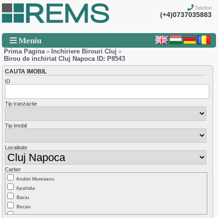
Telefon
(+4)0737035883
Meniu
Prima Pagina
»
Inchiriere Birouri Cluj
»
Birou de inchiriat Cluj Napoca ID: P8543
CAUTA IMOBIL
ID
Tip tranzactie
Tip imobil
Localitate
Cartier
Andrei Muresanu
Apahida
Baciu
Becas
Borhanci