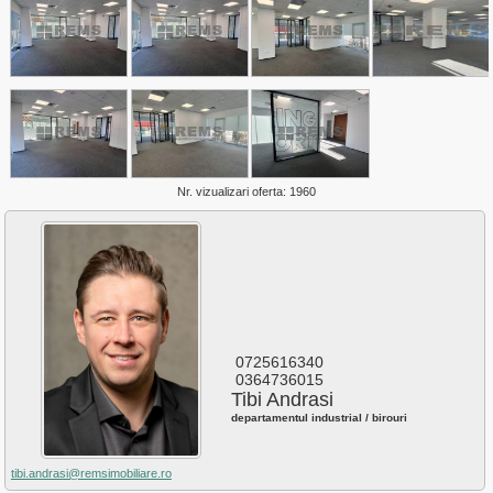
Plopilor
Salicea
Sannicoara
Semicentral
Someseni
Sopor
Zorilor
Nr. vizualizari oferta: 1960
0725616340
0364736015
Tibi Andrasi
departamentul industrial / birouri
tibi.andrasi@remsimobiliare.ro