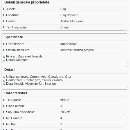
Detalii generale proprietate
Judet:
Cluj
Localitate:
Cluj Napoca
Cartier:
Andrei Muresanu
Tip Tranzactie:
Chirie
Specificatii
Grad finisare:
superfinisat
Sistem incalzire:
centrala termica proprie
Finisari: Zugraveli lavabile
Dotari: Mocheta
Dotari
Utilitati generale: Curent, Apa, Canalizare, Gaz
Contorizare: Contor gaz, Contor caldura
Dotari imobil: Videointerfon, Interfon
Caracteristici
Tip Spatiu:
birouri
Clasa birouri:
A
Sup. utila disponibila:
205 m
2
Nr. Camere:
4
Nr. Bai:
2