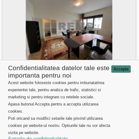
Birou de inchiriat Cluj Napoca
Confidentialitatea datelor tale este
Accepta
importanta pentru noi
Detalii
Acest website foloseste cookies pentru imbunatatirea
experientei tale, pentru analiza de trafic, statistici si
Vanzari proprietati Cluj
marketing si pentru integrare cu retelele sociale.
Inchirieri proprietati Cluj
Servicii imobiliare
Apasa butonul Accepta pentru a accepta utilizarea
Despre noi
cookies.
Informatii utile
Poti oricand sa modifici setarile tale privind utilizarea
cookies pe website-ul nostru. Optiunile tale nu vor afecta
vizita pe website.
Setarile de confidentialitate