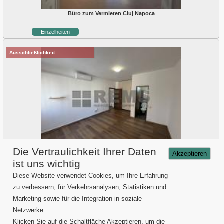
Büro zum Vermieten Cluj Napoca
Einzelheiten
Ausschließlichkeit
Die Vertraulichkeit Ihrer Daten
Akzeptieren
Büro zum Vermieten Cluj Napoca
ist uns wichtig
Einzelheiten
Diese Website verwendet Cookies, um Ihre Erfahrung
zu verbessern, für Verkehrsanalysen, Statistiken und
Marketing sowie für die Integration in soziale
Verkauf von Eigentümer Cluj
Netzwerke.
Vermieten von Eigentümer Cluj
Imobilliendienstleistungen
Klicken Sie auf die Schaltfläche Akzeptieren, um die