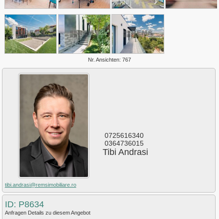
Plopilor
Salicea
Sannicoara
Semicentral
Someseni
Sopor
Zorilor
Nr. Ansichten: 767
0725616340
0364736015
Tibi Andrasi
tibi.andrasi@remsimobiliare.ro
ID: P8634
Anfragen Details zu diesem Angebot