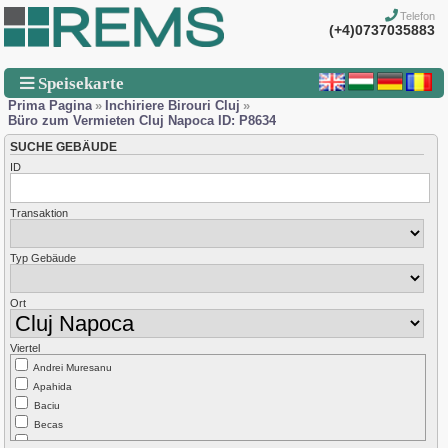
Telefon
(+4)0737035883
Speisekarte
Prima Pagina
»
Inchiriere Birouri Cluj
»
Büro zum Vermieten Cluj Napoca ID: P8634
SUCHE GEBÄUDE
ID
Transaktion
Typ Gebäude
Ort
Viertel
Andrei Muresanu
Apahida
Baciu
Becas
Borhanci