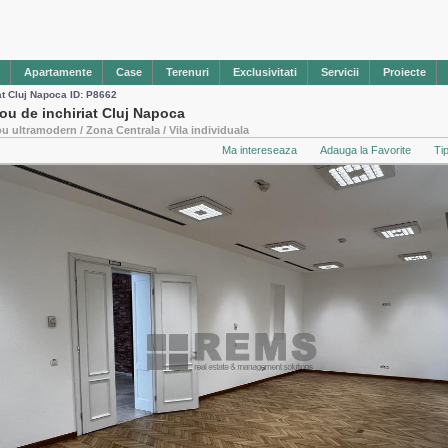
Apartamente
Case
Terenuri
Exclusivitati
Servicii
Proiecte
at Cluj Napoca ID: P8662
rou de inchiriat Cluj Napoca
ou ultramodern / Zona Centrala / Vila individuala
Ma intereseaza
Adauga la Favorite
Ti