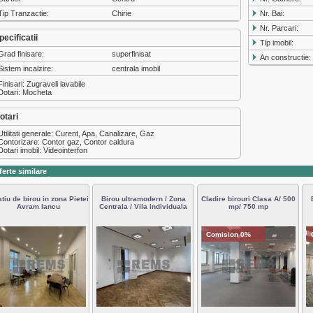
Tip Tranzactie:
Chirie
Nr. Bai:
Nr. Parcari:
pecificatii
Tip imobil:
Grad finisare:
superfinisat
An constructie:
Sistem incalzire:
centrala imobil
Finisari: Zugraveli lavabile
Dotari: Mocheta
otari
Utilitati generale: Curent, Apa, Canalizare, Gaz
Contorizare: Contor gaz, Contor caldura
Dotari imobil: Videointerfon
ferte similare
tiu de birou in zona Pietei
Birou ultramodern / Zona
Cladire birouri Clasa A/ 500
Avram Iancu
Centrala / Vila individuala
mp/ 750 mp
Comision 0%