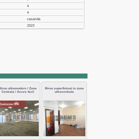
4
4
casa/vila
2023
Birou ultramodern / Zona
Birou superfinisat in zona
Centrala / Acces facil
ultracentrala
Comision 0%