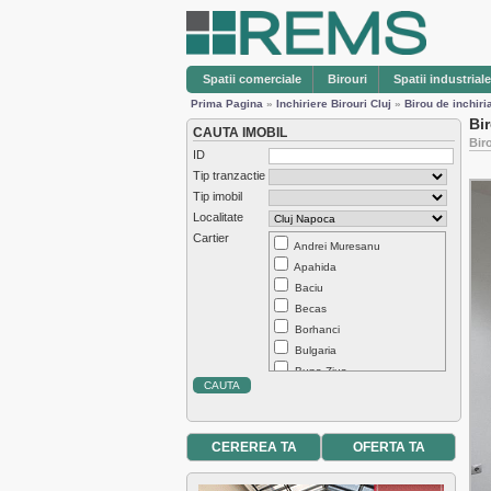
Spatii comerciale
Birouri
Spatii industriale
Prima Pagina
»
Inchiriere Birouri Cluj
»
Birou de inchiri
Bi
CAUTA IMOBIL
Bir
ID
Tip tranzactie
Tip imobil
Localitate
Cartier
Andrei Muresanu
Apahida
Baciu
Becas
Borhanci
Bulgaria
Buna Ziua
Centru
Chinteni
Dambul Rotund
CEREREA TA
OFERTA TA
Europa
Exterior Est