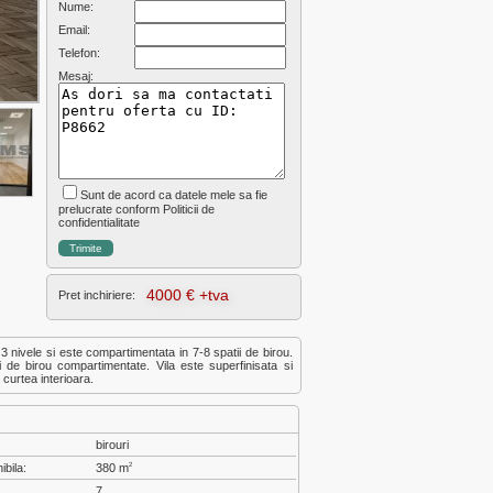
Nume:
Email:
Telefon:
Mesaj:
Sunt de acord ca datele mele sa fie
prelucrate conform Politicii de
confidentialitate
4000 € +tva
Pret inchiriere:
 3 nivele si este compartimentata in 7-8 spatii de birou.
 de birou compartimentate. Vila este superfinisata si
 curtea interioara.
birouri
ibila:
380 m
2
7