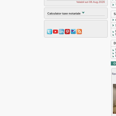
Valabil azi 08.Aug.2026
Calculator taxe notariale
S
D
O
Spa