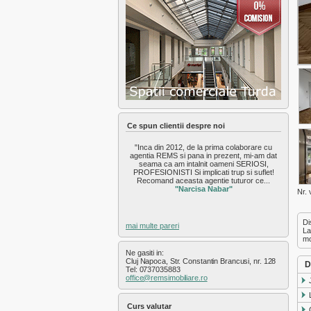
Exterior Nord
Exterior Sud
Exterior Vest
Faget
Feleac
Floresti
Gara
Gheorgheni
Gilau
Grigorescu
Ce spun clientii despre noi
Gruia
"Inca din 2012, de la prima colaborare cu
Hasdeu
agentia REMS si pana in prezent, mi-am dat
Intre Lacuri
seama ca am intalnit oameni SERIOSI,
PROFESIONISTI Si implicati trup si suflet!
Iris
Recomand aceasta agentie tuturor ce...
Manastur
"Narcisa Nabar"
Nr. 
Marasti
Plopilor
Di
mai multe pareri
Salicea
La
mo
Sannicoara
Ne gasiti in:
Semicentral
Cluj Napoca, Str. Constantin Brancusi, nr. 128
D
Someseni
Tel: 0737035883
office@remsimobiliare.ro
Sopor
Zorilor
Curs valutar