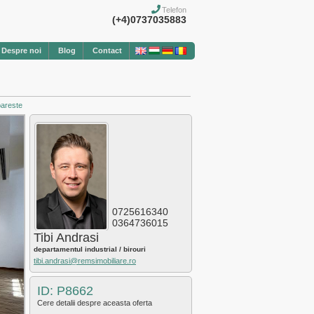
Telefon
(+4)0737035883
Despre noi
Blog
Contact
pareste
0725616340
0364736015
Tibi Andrasi
departamentul industrial / birouri
tibi.andrasi@remsimobiliare.ro
ID: P8662
Cere detalii despre aceasta oferta