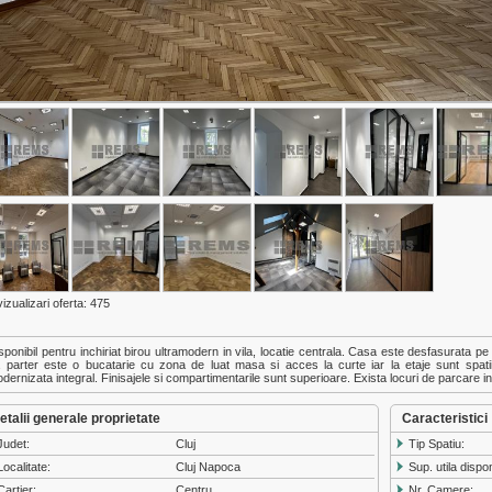
vizualizari oferta: 475
sponibil pentru inchiriat birou ultramodern in vila, locatie centrala. Casa este desfasurata pe
 parter este o bucatarie cu zona de luat masa si acces la curte iar la etaje sunt spatii
dernizata integral. Finisajele si compartimentarile sunt superioare. Exista locuri de parcare in
etalii generale proprietate
Caracteristici
Judet:
Cluj
Tip Spatiu:
Localitate:
Cluj Napoca
Sup. utila dispon
Cartier:
Centru
Nr. Camere: