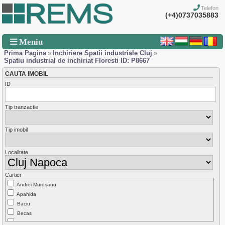
Telefon
(+4)0737035883
Meniu
Prima Pagina
»
Inchiriere Spatii industriale Cluj
»
Spatiu industrial de inchiriat Floresti ID: P8667
CAUTA IMOBIL
ID
Tip tranzactie
Tip imobil
Localitate
Cartier
Andrei Muresanu
Apahida
Baciu
Becas
Borhanci