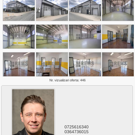
Plopilor
Salicea
Sannicoara
Semicentral
Someseni
Sopor
Zorilor
Nr. vizualizari oferta: 446
0725616340
0364736015