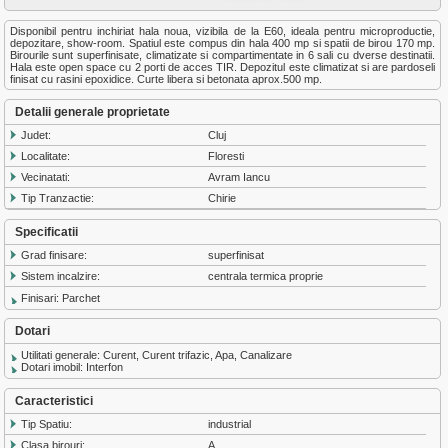
Disponibil pentru inchiriat hala noua, vizibila de la E60, ideala pentru microproductie,
depozitare, show-room. Spatiul este compus din hala 400 mp si spatii de birou 170 mp.
Birourile sunt superfinisate, climatizate si compartimentate in 6 sali cu dverse destinatii.
Hala este open space cu 2 porti de acces TIR. Depozitul este climatizat si are pardoseli
finisat cu rasini epoxidice. Curte libera si betonata aprox.500 mp.
Detalii generale proprietate
Judet:
Cluj
Localitate:
Floresti
Vecinatati:
Avram Iancu
Tip Tranzactie:
Chirie
Specificatii
Grad finisare:
superfinisat
Sistem incalzire:
centrala termica proprie
Finisari: Parchet
Dotari
Utilitati generale: Curent, Curent trifazic, Apa, Canalizare
Dotari imobil: Interfon
Caracteristici
Tip Spatiu:
industrial
Clasa birouri:
A