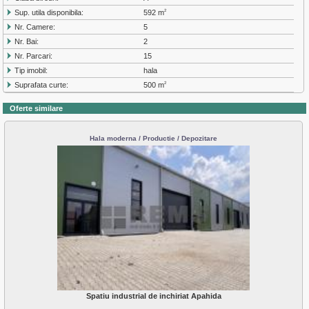
Sup. utila disponibila:
592 m
2
Nr. Camere:
5
Nr. Bai:
2
Nr. Parcari:
15
Tip imobil:
hala
Suprafata curte:
500 m
2
Oferte similare
Hala moderna / Productie / Depozitare
Spatiu industrial de inchiriat Apahida