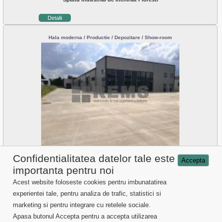
Detalii
Hala moderna / Productie / Depozitare / Show-room
Spatiu industrial de inchiriat Apahida
Confidentialitatea datelor tale este
Accepta
importanta pentru noi
Detalii
Acest website foloseste cookies pentru imbunatatirea
experientei tale, pentru analiza de trafic, statistici si
Vanzari proprietati Cluj
marketing si pentru integrare cu retelele sociale.
Inchirieri proprietati Cluj
Servicii imobiliare
Apasa butonul Accepta pentru a accepta utilizarea
Despre noi