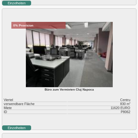
Einzelheiten
0% Provision
Büro zum Vermieten Cluj Napoca
Viertel
Centru
verwendbare Fläche
830 m
2
Miete
11620 EURO
ID
P8062
Einzelheiten