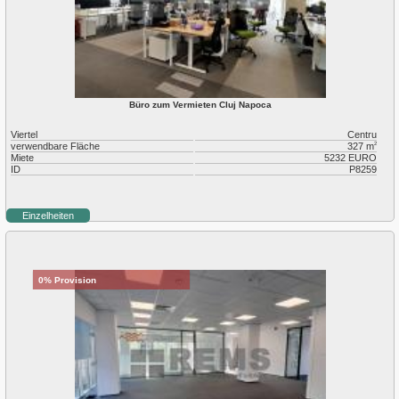
Büro zum Vermieten Cluj Napoca
Viertel
Centru
verwendbare Fläche
327 m
2
Miete
5232 EURO
ID
P8259
Einzelheiten
0% Provision