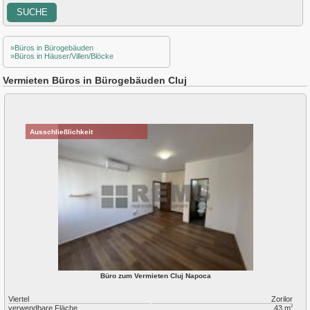
Bulgaria
Buna Ziua
Centru
»Büros in Bürogebäuden
Chinteni
»Büros in Häuser/Villen/Blöcke
Dambul Rotund
Europa
Vermieten Büros in Bürogebäuden Cluj
Exterior Est
Exterior Nord
Exterior Sud
Exterior Vest
Ausschließlichkeit
Faget
Feleac
Floresti
Gara
Gheorgheni
Gilau
Grigorescu
Gruia
Hasdeu
Intre Lacuri
Iris
Büro zum Vermieten Cluj Napoca
Manastur
Viertel
Zorilor
Marasti
verwendbare Fläche
43 m
2