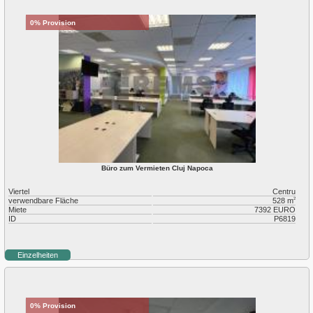
0% Provision
Büro zum Vermieten Cluj Napoca
Viertel
Centru
verwendbare Fläche
528 m
2
Miete
7392 EURO
ID
P6819
Einzelheiten
0% Provision