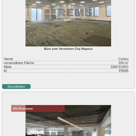
Büro zum Vermieten Cluj Napoca
Viertel
Centru
verwendbare Fläche
330 m
2
Miete
3300 EURO
ID
P8585
Einzelheiten
0% Provision