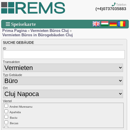
Telefon
(+4)0737035883
Speisekarte
Prima Pagina
»
Vermieten Büros Cluj
»
Vermieten Büros in Bürogebäuden Cluj
SUCHE GEBÄUDE
ID
Transaktion
Typ Gebäude
Ort
Viertel
Andrei Muresanu
Apahida
Baciu
Becas
Borhanci