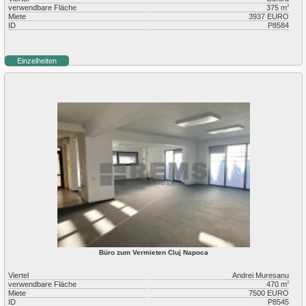
verwendbare Fläche
375 m
2
Miete
3937 EURO
ID
P8584
Einzelheiten
Büro zum Vermieten Cluj Napoca
Viertel
Andrei Muresanu
verwendbare Fläche
470 m
2
Miete
7500 EURO
ID
P8545