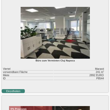
Büro zum Vermieten Cluj Napoca
Viertel
Marasti
verwendbare Fläche
241 m
2
Miete
2892 EURO
ID
P8544
Einzelheiten
0% Provision