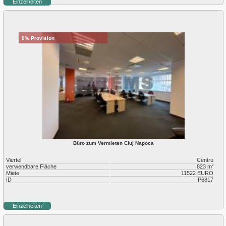
Einzelheiten
0% Provision
Büro zum Vermieten Cluj Napoca
Viertel
Centru
verwendbare Fläche
823 m
2
Miete
11522 EURO
ID
P6817
Einzelheiten