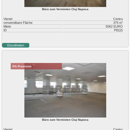
Büro zum Vermieten Cluj Napoca
Viertel
Centru
verwendbare Fläche
375 m
2
Miete
5062 EURO
ID
P8115
Einzelheiten
0% Provision
Büro zum Vermieten Cluj Napoca
Viertel
Centru