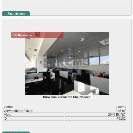
Einzelheiten
0% Provision
Büro zum Vermieten Cluj Napoca
Viertel
Centru
verwendbare Fläche
245 m
2
Miete
2940 EURO
ID
P8102