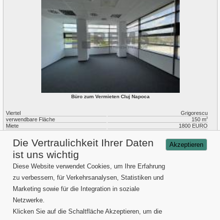
Büro zum Vermieten Cluj Napoca
Viertel
Grigorescu
verwendbare Fläche
150 m
2
Miete
1800 EURO
ID
P6857
Die Vertraulichkeit Ihrer Daten
Akzeptieren
ist uns wichtig
Einzelheiten
Diese Website verwendet Cookies, um Ihre Erfahrung
1
2
>
zu verbessern, für Verkehrsanalysen, Statistiken und
Marketing sowie für die Integration in soziale
Verkauf von Eigentümer Cluj
Netzwerke.
Vermieten von Eigentümer Cluj
Imobilliendienstleistungen
Klicken Sie auf die Schaltfläche Akzeptieren, um die
Über uns