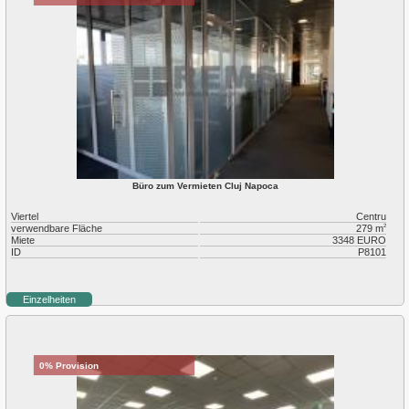
Büro zum Vermieten Cluj Napoca
Viertel
Centru
verwendbare Fläche
279 m
2
Miete
3348 EURO
ID
P8101
Einzelheiten
0% Provision