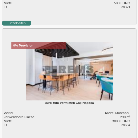
Plopilor
Miete
500 EURO
ID
P8321
Salicea
Sannicoara
Semicentral
Einzelheiten
Someseni
Sopor
Zorilor
0% Provision
Büro zum Vermieten Cluj Napoca
Viertel
Andrei Muresanu
verwendbare Fläche
230 m
2
Miete
3000 EURO
ID
P8634