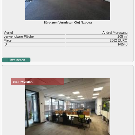
Büro zum Vermieten Cluj Napoca
Viertel
Andrei Muresanu
verwendbare Fläche
205 m
2
Miete
2562 EURO
ID
P8543
Einzelheiten
0% Provision