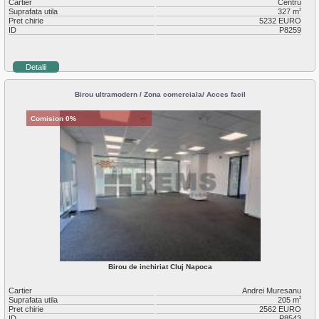
Cartier
Centru
Suprafata utila
327 m
2
Pret chirie
5232 EURO
ID
P8259
Detalii
Birou ultramodern / Zona comerciala/ Acces facil
Comision 0%
Birou de inchiriat Cluj Napoca
Cartier
Andrei Muresanu
Suprafata utila
205 m
2
Pret chirie
2562 EURO
ID
P8543