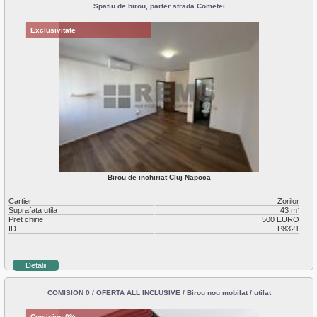
Plopilor
Spatiu de birou, parter strada Cometei
Salicea
Sannicoara
Exclusivitate
Semicentral
Someseni
Sopor
Zorilor
Birou de inchiriat Cluj Napoca
Cartier
Zorilor
Suprafata utila
43 m
2
Pret chirie
500 EURO
ID
P8321
Detalii
COMISION 0 / OFERTA ALL INCLUSIVE / Birou nou mobilat / utilat
Comision 0%