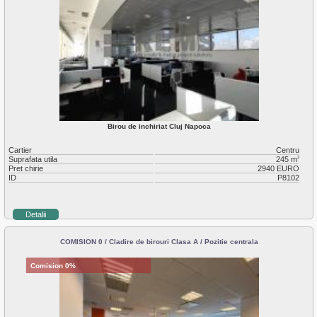
Birou de inchiriat Cluj Napoca
Cartier
Centru
Suprafata utila
245 m
2
Pret chirie
2940 EURO
ID
P8102
Detalii
COMISION 0 / Cladire de birouri Clasa A / Pozitie centrala
Comision 0%