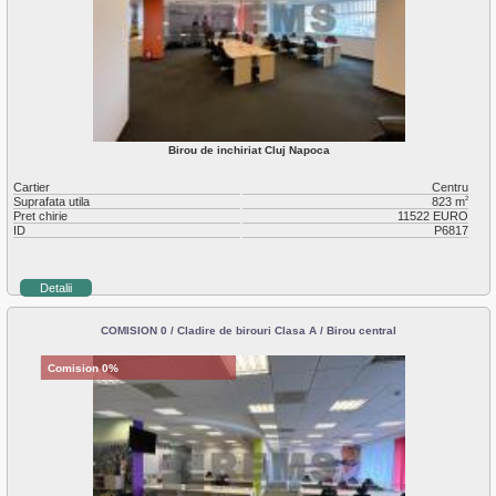
Birou de inchiriat Cluj Napoca
Cartier
Centru
Suprafata utila
823 m
2
Pret chirie
11522 EURO
ID
P6817
Detalii
COMISION 0 / Cladire de birouri Clasa A / Birou central
Comision 0%