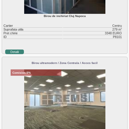
Birou de inchiriat Cluj Napoca
Cartier
Centru
Suprafata utila
279 m
2
Pret chirie
3348 EURO
ID
P8101
Detalii
Birou ultramodern / Zona Centrala / Acces facil
Comision 0%