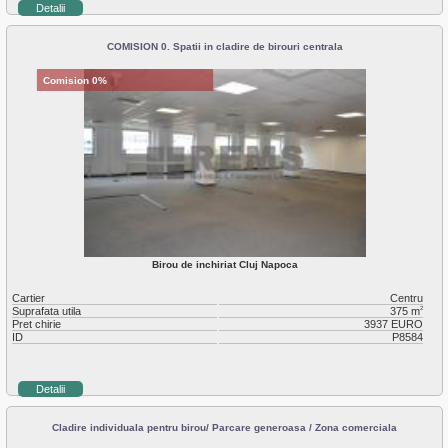
Detalii
COMISION 0. Spatii in cladire de birouri centrala
Comision 0%
Birou de inchiriat Cluj Napoca
Cartier
Centru
Suprafata utila
375 m
2
Pret chirie
3937 EURO
ID
P8584
Detalii
Cladire individuala pentru birou/ Parcare generoasa / Zona comerciala