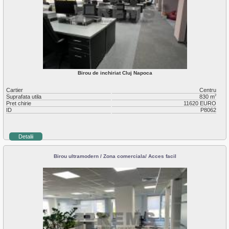
Birou de inchiriat Cluj Napoca
Cartier
Centru
Suprafata utila
830 m
2
Pret chirie
11620 EURO
ID
P8062
Detalii
Birou ultramodern / Zona comerciala/ Acces facil