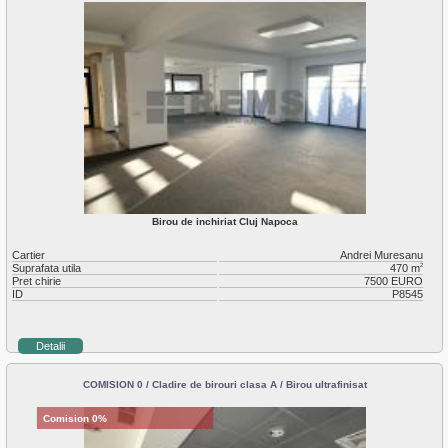
Birou de inchiriat Cluj Napoca
Cartier
Andrei Muresanu
Suprafata utila
470 m
2
Pret chirie
7500 EURO
ID
P8545
Detalii
COMISION 0 / Cladire de birouri clasa A / Birou ultrafinisat
Comision 0%