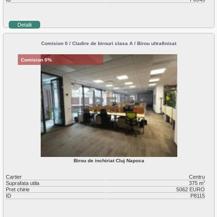
Detalii
Comision 0 / Cladire de birouri clasa A / Birou ultrafinisat
Comision 0%
Birou de inchiriat Cluj Napoca
Cartier
Centru
Suprafata utila
375 m
2
Pret chirie
5062 EURO
ID
P8115