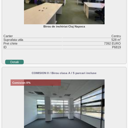
Birou de inchiriat Cluj Napoca
Cartier
Centru
Suprafata utila
528 m
2
Pret chirie
7392 EURO
ID
P6819
Detalii
COMISION 0 / Birou clasa A / 5 parcari incluse
Comision 0%