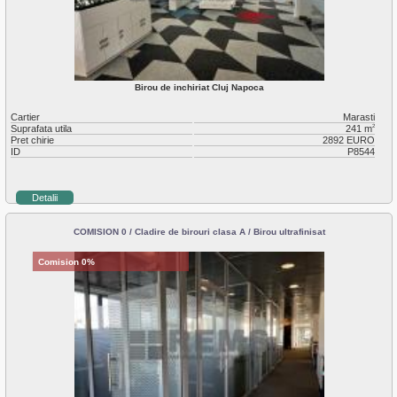
Birou de inchiriat Cluj Napoca
Cartier
Marasti
Suprafata utila
241 m
2
Pret chirie
2892 EURO
ID
P8544
Detalii
COMISION 0 / Cladire de birouri clasa A / Birou ultrafinisat
Comision 0%