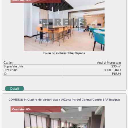
Birou de inchiriat Cluj Napoca
Cartier
Andrei Muresanu
Suprafata utila
230 m
2
Pret chirie
3000 EURO
ID
P8634
Detalii
COMISION 0 /Cladire de birouri clasa A/Zona Parcul Central/Centru SPA integrat
Comision 0%