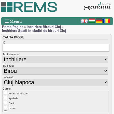
Telefon
(+4)0737035883
Meniu
Prima Pagina
»
Inchiriere Birouri Cluj
»
Inchiriere Spatii in cladiri de birouri Cluj
CAUTA IMOBIL
ID
Tip tranzactie
Tip imobil
Localitate
Cartier
Andrei Muresanu
Apahida
Baciu
Becas
Borhanci