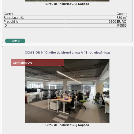
Birou de inchiriat Cluj Napoca
Cartier
Centru
Suprafata utila
330 m
2
Pret chirie
3300 EURO
ID
P8585
Detalii
COMISION 0 / Cladire de birouri clasa A / Birou ultrafinisat
Comision 0%
Birou de inchiriat Cluj Napoca