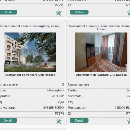
P7791
ID
P7
Detalii
Detalii
Proiect nou! 3 camere Gheorgheni, 70 mp
Apartament 3 camere, zona Gradina Botani
finisat
Apartament de vanzare Cluj Napoca
Apartament de vanzare Cluj Napoca
umar camere
3
Numar camere
rtier
Gheorgheni
Cartier
Zo
prafata
70.33 m
Suprafata
6
2
aj
2(6)
Etaj
et vanzare
246155 EURO
Pret vanzare
215000 E
P7974
ID
P7
Detalii
Detalii