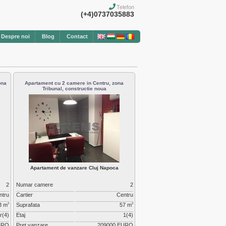
Telefon
(+4)0737035883
Despre noi
Blog
Contact
ona
Apartament cu 2 camere in Centru, zona
Tribunal, constructie noua
Apartament de vanzare Cluj Napoca
2
Numar camere
2
ntru
Cartier
Centru
3 m
Suprafata
57 m
2
2
r(4)
Etaj
1(4)
URO
Pret vanzare
209000 EURO