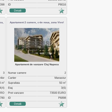
398
ID
P8016
Detalii
ca,
Apartament 2 camere, c-tie noua, zona Vivo!
Apartament de vanzare Cluj Napoca
3
Numar camere
2
rilor
Cartier
Manastur
4 m
Suprafata
50 m
2
2
4(4)
Etaj
3(6)
URO
Pret vanzare
73500 EURO
780
ID
P6898
Detalii