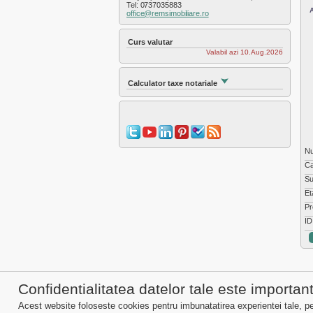
Tel: 0737035883
office@remsimobiliare.ro
Curs valutar
Valabil azi 10.Aug.2026
Calculator taxe notariale
N
Ca
Su
Et
Pr
ID
Confidentialitatea datelor tale este importan
Vanzari proprietati Cluj
Inchirieri propr
Acest website foloseste cookies pentru imbunatatirea experientei tale, pent