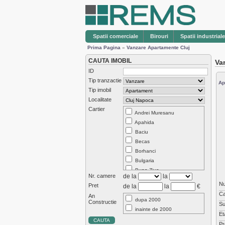
Spatii comerciale
Birouri
Spatii industriale
Prima Pagina
»
Vanzare Apartamente Cluj
CAUTA IMOBIL
Va
ID
Tip tranzactie
Ap
Tip imobil
Localitate
Cartier
Andrei Muresanu
Apahida
Baciu
Becas
Borhanci
Bulgaria
Buna Ziua
Nr. camere
de la
la
Centru
N
Pret
de la
la
€
Chinteni
Ca
An
Dambul Rotund
dupa 2000
Constructie
Su
Europa
inainte de 2000
Et
Exterior Est
Pr