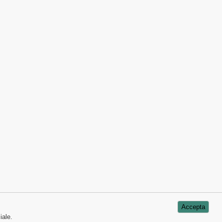
Accepta
Informatii utile
iale.