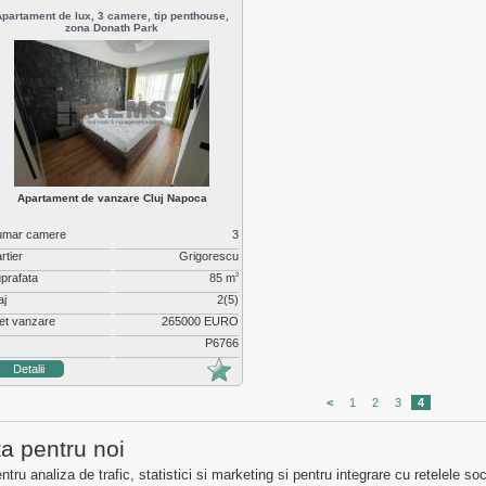
Apartament de lux, 3 camere, tip penthouse,
zona Donath Park
Apartament de vanzare Cluj Napoca
umar camere
3
rtier
Grigorescu
prafata
85 m
2
aj
2(5)
et vanzare
265000 EURO
P6766
Detalii
<
1
2
3
4
ta pentru noi
ietati Cluj
Servicii imobiliare
Despre noi
ru analiza de trafic, statistici si marketing si pentru integrare cu retelele soc