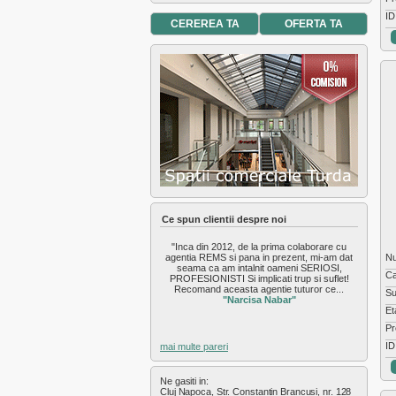
Exterior Nord
ID
Exterior Sud
CEREREA TA
OFERTA TA
Exterior Vest
Faget
Feleac
Floresti
Gara
Gheorgheni
Gilau
Grigorescu
Gruia
Hasdeu
Intre Lacuri
Ce spun clientii despre noi
Iris
Manastur
"Inca din 2012, de la prima colaborare cu
Marasti
N
agentia REMS si pana in prezent, mi-am dat
seama ca am intalnit oameni SERIOSI,
Plopilor
Ca
PROFESIONISTI Si implicati trup si suflet!
Recomand aceasta agentie tuturor ce...
Salicea
Su
"Narcisa Nabar"
Sannicoara
Et
Semicentral
Pr
Someseni
ID
mai multe pareri
Sopor
Zorilor
Ne gasiti in:
Cluj Napoca, Str. Constantin Brancusi, nr. 128