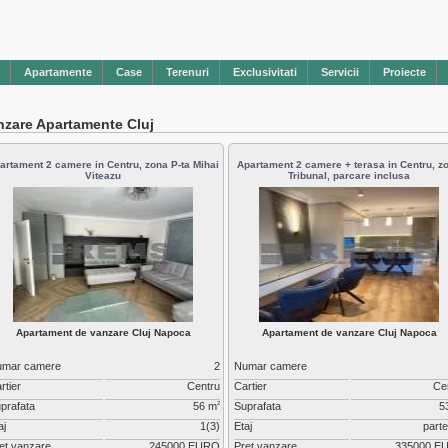
Apartamente
Case
Terenuri
Exclusivitati
Servicii
Proiecte
nzare Apartamente Cluj
artament 2 camere in Centru, zona P-ta Mihai
Apartament 2 camere + terasa in Centru, z
Viteazu
Tribunal, parcare inclusa
Apartament de vanzare Cluj Napoca
Apartament de vanzare Cluj Napoca
umar camere
2
Numar camere
rtier
Centru
Cartier
Ce
prafata
56 m
Suprafata
5
2
aj
1(3)
Etaj
parte
et vanzare
245000 EURO
Pret vanzare
335000 E